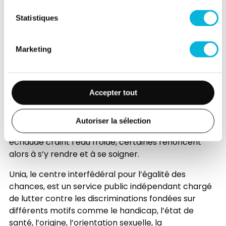
ouvriront les portes de nos institutions de soins à
tous, sans discrimination de quelque nature qu’elle
Statistiques
soit.
Marketing
Comment éliminer les obstacles dans l’accès
aux soins et aux hôpitaux pour les personnes en
situation de handicap ?
Certaines personnes rencontrent des difficultés à
Accepter tout
se rendre à l’hôpital et à se faire soigner. Elles ont
des besoins spécifiques liés à leur situation qui
Autoriser la sélection
demandent des réponses appropriées. Chat
échaudé craint l’eau froide, certaines renoncent
alors à s’y rendre et à se soigner.
Unia, le centre interfédéral pour l’égalité des
chances, est un service public indépendant chargé
de lutter contre les discriminations fondées sur
différents motifs comme le handicap, l’état de
santé, l’origine, l’orientation sexuelle, la