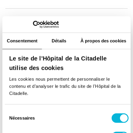
Consentement
Détails
À propos des cookies
Soutenez notre Fondation
Le site de l'Hôpital de la Citadelle
Votre don à la Fondation permet de
utilise des cookies
financer des projets qui améliorent
directement le bien-être des patients et
Les cookies nous permettent de personnaliser le
leurs proches.
contenu et d’analyser le trafic du site de l'Hôpital de la
Citadelle.
Découvrir la Fondation
Sélection
Nécessaires
du
Espace Patient
consentement
Professionnels de la santé