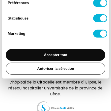
Préférences
Jobs
Accès collaborateurs et médecins Citadelle
Statistiques
(Extranet)
Actualités
Marketing
Événements
Contact
Accepter tout
Presse
FAQ
Autoriser la sélection
L’hôpital de la Citadelle est membre d'
Elipse
, le
réseau hospitalier universitaire de la province de
Liège.