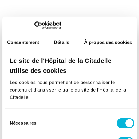
Consentement
Détails
À propos des cookies
Soutenez notre Fondation
Le site de l'Hôpital de la Citadelle
Votre don à la Fondation permet de
utilise des cookies
financer des projets qui améliorent
directement le bien-être des patients et
Les cookies nous permettent de personnaliser le
leurs proches.
contenu et d’analyser le trafic du site de l'Hôpital de la
Citadelle.
Découvrir la Fondation
Sélection
Nécessaires
du
Espace Patient
consentement
Professionnels de la santé