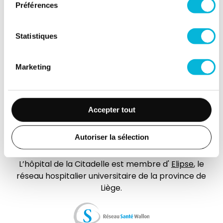
Préférences
Jobs
Accès collaborateurs et médecins Citadelle
Statistiques
(Extranet)
Actualités
Marketing
Événements
Contact
Accepter tout
Presse
FAQ
Autoriser la sélection
L’hôpital de la Citadelle est membre d'
Elipse
, le
réseau hospitalier universitaire de la province de
Liège.