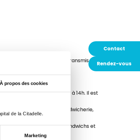
Contact
 dans le feuillet des tarifs transmis lors
Rendez-vous
À propos des cookies
position tous les jours de 11h à 14h. Il est
stauration
: boulangerie, sandwicherie,
ital de la Citadelle.
pâtisseries, viennoiseries, sandwichs et
Marketing