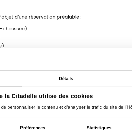
’objet d’une réservation préalable :
de-chaussée)
)
e)
s auprès du personnel soignant. Les tarifs sont disponibles
ition
Détails
tte
, restaurant en libre-service de l’hôpital, est à votre dis
de la Citadelle utilise des cookies
’une
galerie commerciale proposant une large offre de re
 personnaliser le contenu et d’analyser le trafic du site de l'Hôp
ration est mis votre disposition, proposant une gamme de 
Préférences
Statistiques