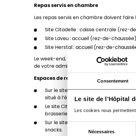
Repas servis en chambre
Les repas servis en chambre doivent faire l
Site Citadelle : caisse centrale (rez-
Site Laveu : accueil (rez-de-chaussée
Site Herstal : accueil (rez-de-chaussé
Le week-end, les repas doivent être réservé
de votre admission ou sur demande.
Espaces de restauration à votre dispos
Consentement
Sur le site Citadelle,
le Coteau Fourche
situé à l’étage -1, route B725.
Le site de l'Hôpital 
Le site Citadelle dispose également d
Les cookies nous permettent de
brasserie, ...
Sur le site Laveu, un espace de restau
Sélection
snacks.
Nécessaires
du