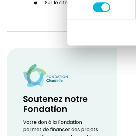
Sur le site Herstal, des distributeurs 
consentement
Soutenez notre
Fondation
Votre don à la Fondation
permet de financer des projets