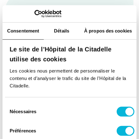
Consentement
Détails
À propos des cookies
Soutenez notre Fondation
Votre don à la Fondation permet de
Le site de l'Hôpital de la Citadelle
financer des projets qui améliorent
utilise des cookies
directement le bien-être des patients et
leurs proches.
Les cookies nous permettent de personnaliser le
contenu et d’analyser le trafic du site de l'Hôpital de la
Découvrir la Fondation
Citadelle.
Espace Patient
Sélection
Nécessaires
du
Professionnels de la santé
consentement
Jobs
Préférences
Accès collaborateurs et médecins Citadelle