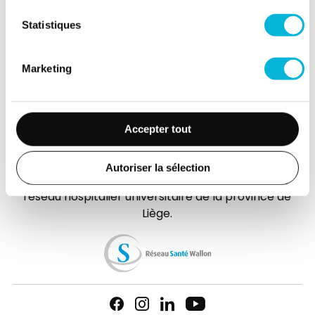
(Extranet)
Statistiques
Actualités
Événements
Marketing
Contact
Presse
Accepter tout
FAQ
Autoriser la sélection
L’hôpital de la Citadelle est membre d'
Elipse
, le
réseau hospitalier universitaire de la province de
Liège.