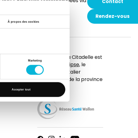
e, vert). Elles sont communiquées via les
Contact
Rendez-vous
À propos des cookies
t
L’hôpital de la Citadelle est
Marketing
membre d'
Elipse
, le
réseau hospitalier
universitaire de la province
de Liège.
Accepter tout