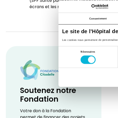
(SPF Santé publique) et l’hôpital applique l
écrans et les médias.
Consentement
Le site de l'Hôpital d
Les cookies nous permettent de personnaliser l
Sélection
Nécessaires
du
consentement
Soutenez notre
Fondation
Votre don à la Fondation
permet de financer des projets