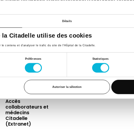
es règles en vigueur selon la situation (code jaune, orang
Détails
e la Citadelle utilise des cookies
e contenu et d’analyser le trafic du site de l'Hôpital de la Citadelle.
Espace Patient
Actualités
Contac
Préférences
Statistiques
Professionnels de
Événements
Presse
la santé
FAQ
Jobs
Autoriser la sélection
Accès
collaborateurs et
médecins
Citadelle
(Extranet)