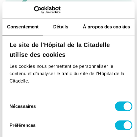
Soutenez notre Fondation
Consentement
Détails
À propos des cookies
Votre don à la Fondation permet de
financer des projets qui améliorent
Le site de l'Hôpital de la Citadelle
directement le bien-être des patients et
utilise des cookies
leurs proches.
Les cookies nous permettent de personnaliser le
Découvrir la Fondation
contenu et d’analyser le trafic du site de l'Hôpital de la
Citadelle.
Espace Patient
Sélection
Professionnels de la santé
Nécessaires
du
consentement
Jobs
Préférences
Accès collaborateurs et médecins Citadelle
(Extranet)