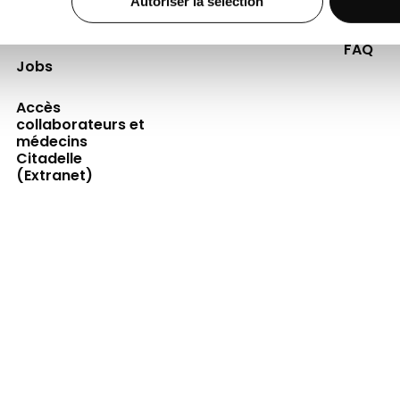
Autoriser la sélection
Professionnels de
Événements
Presse
la santé
FAQ
Jobs
Accès
collaborateurs et
médecins
Citadelle
(Extranet)