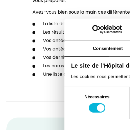
vous préparer.
Avez-vous bien sous la main ces différente
La liste des médicaments que vous p
Les résultats de vos derniers examens
Vos antécédents de santé
Vos antécédents familiaux
Consentement
Vos dernières vaccinations
Le site de l'Hôpital 
Les noms des médecins que vous fréq
Une liste de questions à poser au spéc
Les cookies nous permettent de
Sélection
Nécessaires
du
consentement