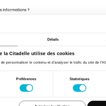
s informations ?
renez, avec ou sans ordonnance
Détails
de la Citadelle utilise des cookies
uentez habituellement
ialiste que vous rencontrerez
 personnaliser le contenu et d’analyser le trafic du site de l'Hôp
Préférences
Statistiques
Espace Patient
Actualités
Contac