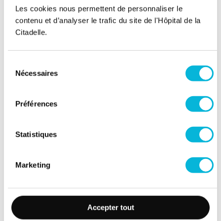
Les cookies nous permettent de personnaliser le
contenu et d’analyser le trafic du site de l'Hôpital de la
Citadelle.
Sélection
Soutenez notre Fondation
Nécessaires
du
Votre don à la Fondation permet de
consentement
financer des projets qui améliorent
Préférences
directement le bien-être des patients et
leurs proches.
Statistiques
Découvrir la Fondation
Marketing
Espace Patient
Professionnels de la santé
Accepter tout
Jobs