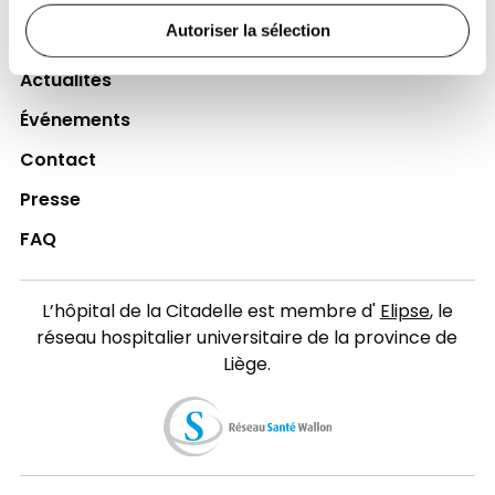
Accès collaborateurs et médecins Citadelle
Autoriser la sélection
(Extranet)
Actualités
Événements
Contact
Presse
FAQ
L’hôpital de la Citadelle est membre d'
Elipse
, le
réseau hospitalier universitaire de la province de
Liège.