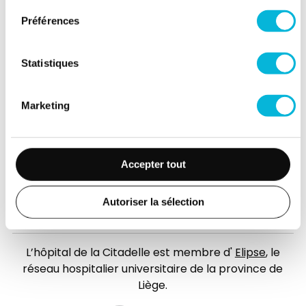
Espace Patient
Préférences
Professionnels de la santé
Jobs
Statistiques
Accès collaborateurs et médecins Citadelle
(Extranet)
Marketing
Actualités
Événements
Contact
Accepter tout
Presse
Autoriser la sélection
FAQ
L’hôpital de la Citadelle est membre d'
Elipse
, le
réseau hospitalier universitaire de la province de
Liège.