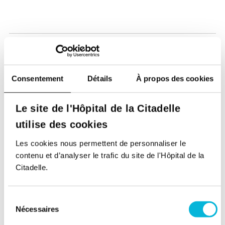
Consentement
Détails
À propos des cookies
Le site de l'Hôpital de la Citadelle
Soutenez notre Fondation
utilise des cookies
Votre don à la Fondation permet de
financer des projets qui améliorent
Les cookies nous permettent de personnaliser le
directement le bien-être des patients et
contenu et d’analyser le trafic du site de l'Hôpital de la
leurs proches.
Citadelle.
Découvrir la Fondation
Sélection
Nécessaires
du
consentement