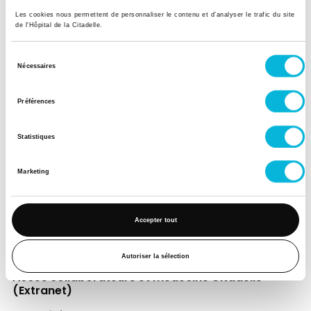
Les cookies nous permettent de personnaliser le contenu et d’analyser le trafic du site
de l'Hôpital de la Citadelle.
Soutenez notre Fondation
Sélection
Nécessaires
Votre don à la Fondation permet de
du
financer des projets qui améliorent
consentement
Préférences
directement le bien-être des patients et
leurs proches.
Statistiques
Découvrir la Fondation
Marketing
Espace Patient
Accepter tout
Professionnels de la santé
Jobs
Autoriser la sélection
Accès collaborateurs et médecins Citadelle
(Extranet)