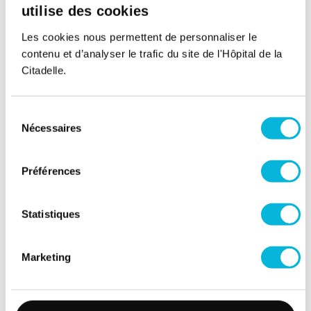
utilise des cookies
Les cookies nous permettent de personnaliser le
contenu et d’analyser le trafic du site de l'Hôpital de la
Citadelle.
Sélection
Nécessaires
du
Soutenez notre Fondation
consentement
Votre don à la Fondation permet de
Préférences
financer des projets qui améliorent
directement le bien-être des patients et
Statistiques
leurs proches.
Découvrir la Fondation
Marketing
Espace Patient