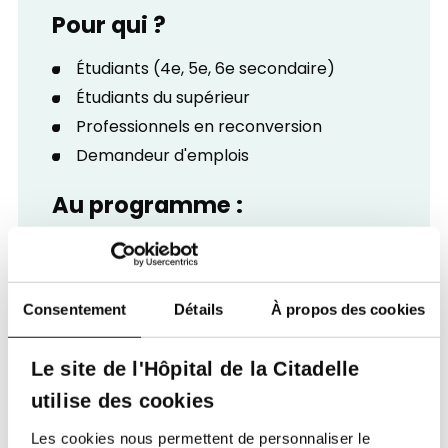
Pour qui ?
Étudiants (4e, 5e, 6e secondaire)
Étudiants du supérieur
Professionnels en reconversion
Demandeur d'emplois
Au programme :
Plongée dans l'univers hospitalier
Échange avec des professionnels
passionnés
Consentement
Détails
À propos des cookies
Participation à des ateliers pratiques
Le focus se fera sur les métiers des soins,
Le site de l'Hôpital de la Citadelle
techniques, informatiques, etc.
utilise des cookies
Un moment unique pour voir, apprendre
Les cookies nous permettent de personnaliser le