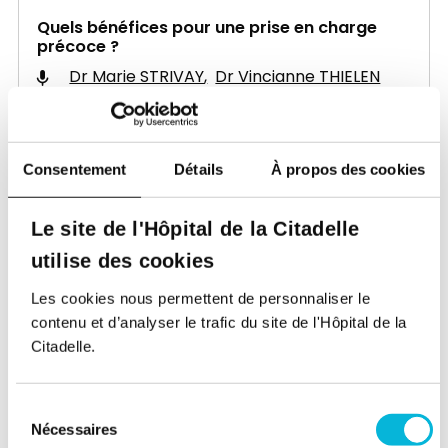
Quels bénéfices pour une prise en charge
précoce ?
Dr Marie STRIVAY
Dr Vincianne THIELEN
Salle Cathédrale
19:30 - 19:45
Consentement
Détails
À propos des cookies
Temps d’échanges et questions
Dr Marie STRIVAY
Dr Vincianne THIELEN
Le site de l'Hôpital de la Citadelle
Salle Cathédrale
utilise des cookies
Les cookies nous permettent de personnaliser le
contenu et d’analyser le trafic du site de l'Hôpital de la
Orateurs
Citadelle.
Sélection
Nécessaires
du