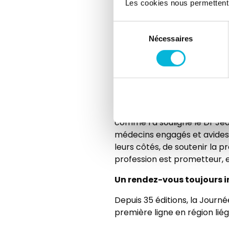
Les cookies nous permettent de
Sélection
Nécessaires
du
consentement
La forte présence de jeunes p
comme l’a souligné le Dr Jean
médecins engagés et avides 
leurs côtés, de soutenir la p
profession est prometteur, 
Un rendez-vous toujours 
Depuis 35 éditions, la Jour
première ligne en région liég