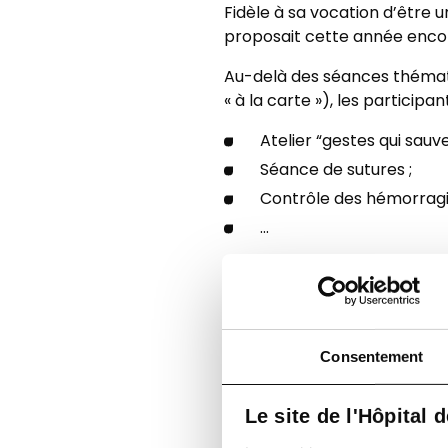
Fidèle à sa vocation d’être u
proposait cette année enco
Au-delà des séances thémati
« à la carte »), les participa
Atelier “gestes qui sauve
Séance de sutures ;
Contrôle des hémorragi
...
Ces moments très concrets o
Un public mobilisé, un av
Consentement
Le site de l'Hôpital 