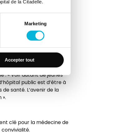
ital de la Citadelle.
Marketing
Accepter tout
if pour la profession,
e : « Voir autant de jeunes
hôpital public est d’être à
 de santé. L’avenir de la
 ».
ent clé pour la médecine de
convivialité.