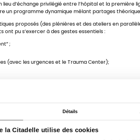
n lieu d’échange privilégié entre l’hôpital et la première l
re un programme dynamique mêlant partages théoriques e
ques proposés (des plénières et des ateliers en parall
nts ont pu s’exercer à des gestes essentiels :
nt” ;
es (avec les urgences et le Trauma Center);
nt été particulièrement prisés par les participants.
enir prometteur
Détails
de la Citadelle utilise des cookies