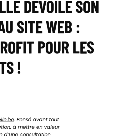
LLE DÉVOILE SON
U SITE WEB :
ROFIT POUR LES
TS !
lle.be
. Pensé avant tout
ation, à mettre en valeur
n d’une consultation