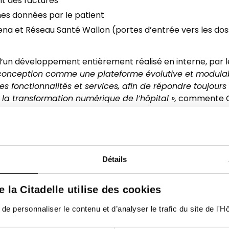
nt des factures
ines données par le patient
lena et Réseau Santé Wallon (portes d’entrée vers les dos
t d’un développement entièrement réalisé en interne, par 
conception comme une plateforme évolutive et modulable,
s fonctionnalités et services, afin de répondre toujour
a transformation numérique de l’hôpital »,
commente Gil
sionnels de la santé et un site dédié au recrutement
si :
Détails
sionnels de santé externes
(médecins généralistes, infirm
ôpital), fusion et évolution des plateformes existantes, 
de la Citadelle utilise des cookies
s via connexion sécurisée (Itsme/INAMI). Parmi les nouvell
spécialistes, particulièrement attendus par la première li
 personnaliser le contenu et d’analyser le trafic du site de l'Hôp