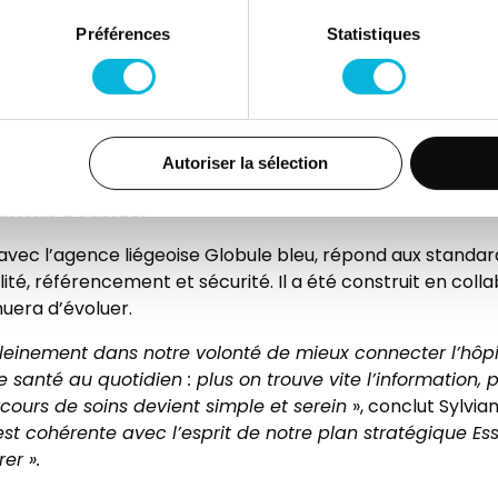
utement
,
pour renforcer l’attractivité de l’hôpital et mieu
ploi et “l’esprit Cita”, notamment via des vidéos d’ambas
Préférences
Statistiques
le
revu avec une plateforme de dons en ligne
delle a également été repensé pour mieux présenter ses m
 : une plateforme de dons en ligne permet désormais de so
Autoriser la sélection
 amené à évoluer
avec l’agence liégeoise Globule bleu, répond aux standar
lité, référencement et sécurité. Il a été construit en co
nuera d’évoluer.
pleinement dans notre volonté de mieux connecter l’hôpit
e santé au quotidien : plus on trouve vite l’information, 
cours de soins devient simple et serein
», conclut Sylvia
t cohérente avec l’esprit de notre plan stratégique Ess
er ».