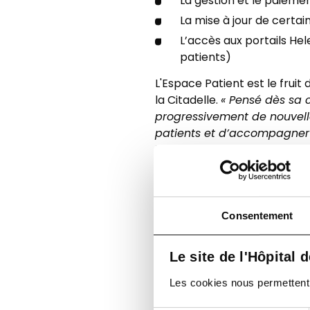
La gestion et le paieme
La mise à jour de certa
L’accès aux portails He
patients)
L'Espace Patient est le frui
la Citadelle.
« Pensé dès sa 
progressivement de nouvelle
patients et d’accompagner l
le projet.
Un portail pour les profes
La refonte du site intègre aus
Consentement
portail pour les profes
Un
paramédicaux… externes à l’h
Le site de l'Hôpital 
accessibles à tous et d’autre
aux contacts directs de nos 
Les cookies nous permettent de