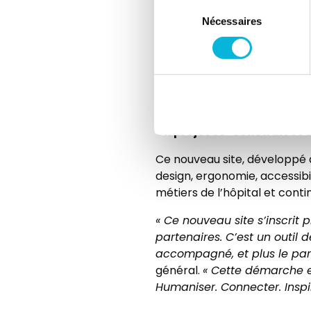
site dédié au recr
Un
Sélection
métiers, les offres d’em
Nécessaires
du
consentement
Un site
Fondation Citadel
Le site de la Fondation Cita
visibilité. Grande nouveauté
projets de la Fondation.
Un projet co-construit et
Ce nouveau site, développé 
design, ergonomie, accessibi
métiers de l’hôpital et conti
« Ce nouveau site s’inscrit 
partenaires. C’est un outil d
accompagné, et plus le par
général.
« Cette démarche es
Humaniser. Connecter. Inspir