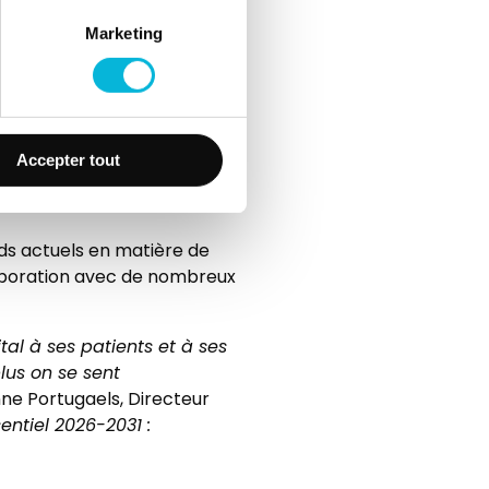
x présenter la diversité des
sadeurs.
Marketing
issions et renforcer sa
utenir plus facilement les
Accepter tout
ds actuels en matière de
llaboration avec de nombreux
al à ses patients et à ses
plus on se sent
nne Portugaels, Directeur
entiel 2026-2031 :