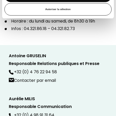
Activités proposées selon un planning défini
Lieu : le Coteau Fourchette, Route B725 (étage
Autoriser la sélection
-1)
Horaire : du lundi au samedi, de 8h30 à 19h
Infos : 04.321.86.18 – 04.321.82.73
Antoine GRUSELIN
Responsable Relations publiques et Presse
+32 (0) 4 76 22 94 58
Contacter par email
Aurélie MILIS
Responsable Communication
+32 (0) 4 98 91 31 64