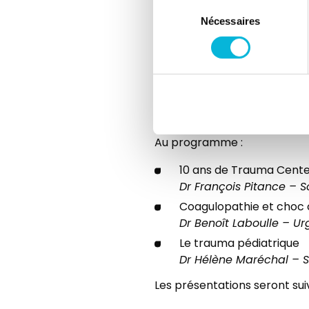
Sélection
débriefings approfondis. No
Nécessaires
du
Wallonie. C’est cet investis
consentement
parmi les meilleurs en Europ
Un symposium pour les 10
À l’occasion de cet anniver
professionnels de la santé, le
Au programme :
10 ans de Trauma Center
Dr François Pitance – So
Coagulopathie et choc 
Dr Benoît Laboulle – U
Le trauma pédiatrique
Dr Hélène Maréchal – So
Les présentations seront sui