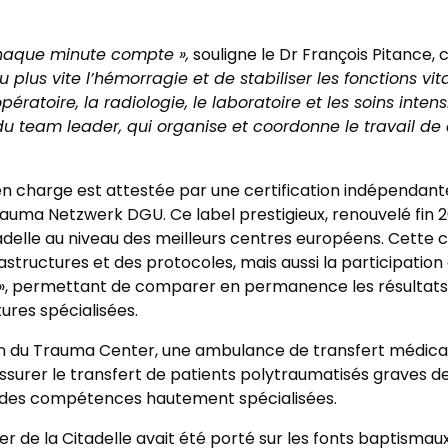
 chaque minute compte »,
souligne le Dr François Pitance,
 au plus vite l’hémorragie et de stabiliser les fonctions vi
ératoire, la radiologie, le laboratoire et les soins intensi
l du team leader, qui organise et coordonne le travail d
en charge est attestée par une certification indépendante 
auma Netzwerk DGU. Ce label prestigieux, renouvelé fin 2
tadelle au niveau des meilleurs centres européens. Cette c
astructures et des protocoles, mais aussi la participation 
», permettant de comparer en permanence les résultats 
ures spécialisées.
ion du Trauma Center, une ambulance de transfert médic
ssurer le transfert de patients polytraumatisés graves dep
t des compétences hautement spécialisées.
 de la Citadelle avait été porté sur les fonts baptismaux 