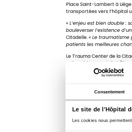
Place Saint-Lambert à Liège
transportées vers l’hôpital 
« L’enjeu est bien double : 
bouleverser l’existence d’un
Citadelle.
« Le traumatisme g
patients les meilleures chan
Le Trauma Center de la Cita
prêtes à intervenir 24h/24. 
chirurgiens cardiovasculaire
véritable « chaîne de survie »
maîtrise fine des risques fa
eu aucune chance il y a dix a
Consentement
Au-delà de la phase aiguë, c’
Le site de l'Hôpital 
etc.) qui s’investit dans le t
Les cookies nous permettent de
« Cette décennie de Trauma
Pitance.
« Nos équipes parti