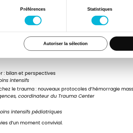
us participons également à la formation d’autres hôpita
Préférences
Statistiques
sement collectif qui nous permet de rester à la pointe et 
e. »
 ans du Trauma Center
saire, l’équipe du Trauma Center organise un symposium à
Autoriser la sélection
 vendredi 23 janvier, de 18h à 21h.
 : bilan et perspectives
ins intensifs
chez le trauma : nouveaux protocoles d’hémorragie mass
rgences, coordinateur du Trauma Center
ins intensifs pédiatriques
vies d’un moment convivial.