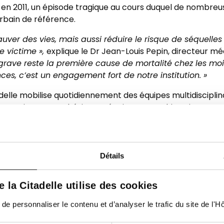
 en 2011, un épisode tragique au cours duquel de nombreu
urbain de référence.
sauver des vies, mais aussi réduire le risque de séquelle
e victime »,
explique le Dr Jean-Louis Pepin, directeur méd
rave reste la première cause de mortalité chez les moin
ces, c’est un engagement fort de notre institution. »
delle mobilise quotidiennement des équipes multidiscipli
Urgentistes, anesthésistes-réanimateurs, chirurgiens - y
s - radiologues, intensivistes et paramédicaux conjuguent
, qui s’étend de la prise en charge préhospitalière jusqu’à 
it partie des avancées qui permettent aujourd’hui de sauve
ns.
Détails
est l’ensemble des services de l’hôpital (orthopédie, phys
de la Citadelle utilise des cookies
rajet de soins du patient traumatisé grave, jusqu’à son reto
 personnaliser le contenu et d’analyser le trafic du site de l'Hôp
 Center, c’est aussi une décennie d’apprentissage per
cipent constamment à des simulations sur mannequins ha