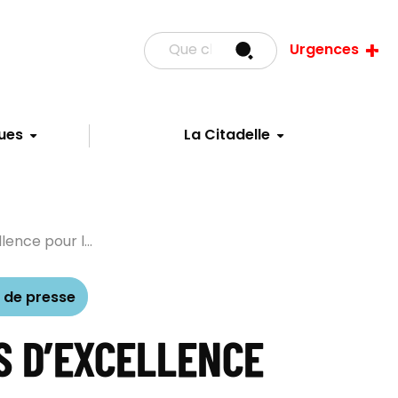
Urgences
ues
La Citadelle
lence pour l...
de presse
S D’EXCELLENCE