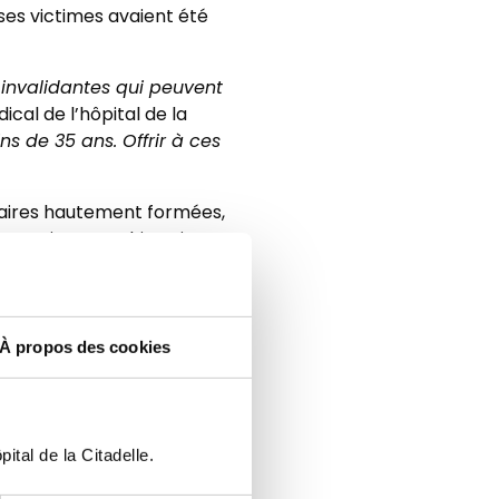
ses victimes avaient été
s invalidantes qui peuvent
ical de l’hôpital de la
s de 35 ans. Offrir à ces
naires hautement formées,
 compris neurochirurgiens et
 leur expertise dans une
la réhabilitation. Cette
r des patients qui n’auraient
À propos des cookies
iothérapie, revalidation,
ur à domicile.
ital de la Citadelle.
manent »
, conclut le Dr
ute fidélité, suivies de