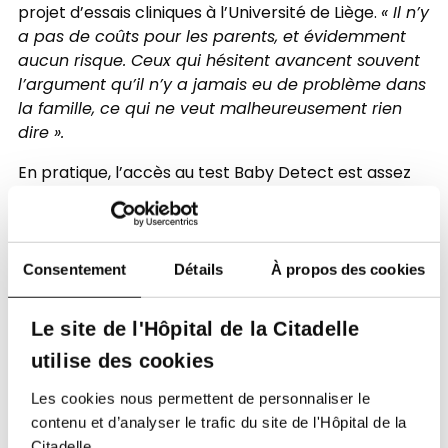
projet d’essais cliniques à l’Université de Liège.
« Il n’y
a pas de coûts pour les parents, et évidemment
aucun risque. Ceux qui hésitent avancent souvent
l’argument qu’il n’y a jamais eu de problème dans
la famille, ce qui ne veut malheureusement rien
dire ».
En pratique, l’accès au test Baby Detect est assez
simple : les parents doivent lire et approuver le
document de consentement (qui implique
également l’utilisation des données récoltées en
faveur de la recherche), après quoi la collecte de 4
Consentement
Détails
À propos des cookies
gouttes de sang est réalisée en même temps que la
prise de sang déjà prévue, deux jours après la
Le site de l'Hôpital de la Citadelle
naissance de l’enfant. Selon le principe de « pas de
utilise des cookies
nouvelle, bonne nouvelle », les parents seront
uniquement contactés si le test révèle une
Les cookies nous permettent de personnaliser le
quelconque inquiétude.
contenu et d’analyser le trafic du site de l'Hôpital de la
Citadelle.