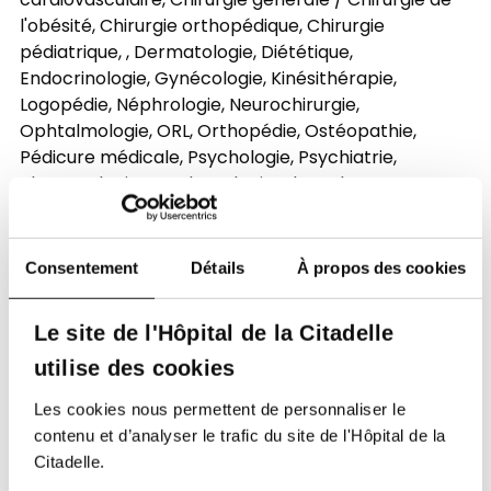
cardiovasculaire, Chirurgie générale / Chirurgie de
l'obésité, Chirurgie orthopédique, Chirurgie
pédiatrique, , Dermatologie, Diététique,
Endocrinologie, Gynécologie, Kinésithérapie,
Logopédie, Néphrologie, Neurochirurgie,
Ophtalmologie, ORL, Orthopédie, Ostéopathie,
Pédicure médicale, Psychologie, Psychiatrie,
Rhumatologie et Tabacologie, Thrombose
hémostase, ainsi qu’un service de bandagiste
(prothèses, semelles etc.).
Consentement
Détails
À propos des cookies
Le Dr Martial Moonen assure les consultations de
néphrologie, et il se réjouit de la réussite du projet :
Le site de l'Hôpital de la Citadelle
« Les patients que je reçois sont clairement moins
utilise des cookies
angoissés et le lieu ‘cosy’ permet un dialogue plus
serein, même si les nouvelles ne sont pas toujours
Les cookies nous permettent de personnaliser le
les meilleures. Dans la médecine, on sait que le
contenu et d’analyser le trafic du site de l'Hôpital de la
côté humain fait partie du trajet-patient, et c’est
Citadelle.
donc important de développer pareil site de