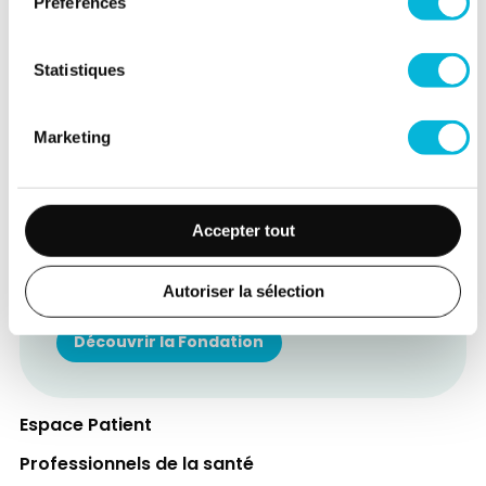
Préférences
Statistiques
Marketing
Soutenez notre Fondation
Votre don à la Fondation permet de
Accepter tout
financer des projets qui améliorent
directement le bien-être des patients et
Autoriser la sélection
leurs proches.
Découvrir la Fondation
Espace Patient
Professionnels de la santé