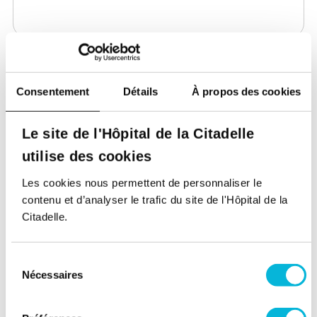
Document
Consentement
Détails
À propos des cookies
1 seul fichier.
Le site de l'Hôpital de la Citadelle
Limité à 10 Mo.
Types autorisés : pdf.
utilise des cookies
Je donne mon consentement. Vous trouverez
Les cookies nous permettent de personnaliser le
plus d’informations sur le traitement de vos
contenu et d’analyser le trafic du site de l'Hôpital de la
données dans
la politique de protection des
Citadelle.
données personnelles
.
Sélection
Nécessaires
du
consentement