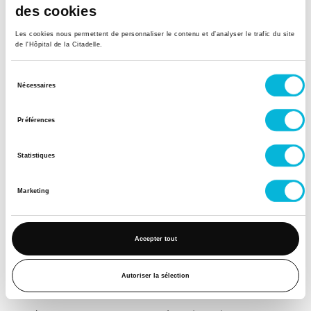
des cookies
Les cookies nous permettent de personnaliser le contenu et d’analyser le trafic du site
de l'Hôpital de la Citadelle.
Sélection
Soutenez notre Fondation
Nécessaires
du
Votre don à la Fondation permet de
consentement
Préférences
financer des projets qui améliorent
directement le bien-être des patients et
Statistiques
leurs proches.
Découvrir la Fondation
Marketing
Espace Patient
Accepter tout
Professionnels de la santé
Autoriser la sélection
Jobs