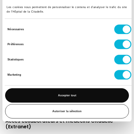
Les cookies nous permettent de personnaliser le contenu et d’analyser le trafic du site
de l'Hôpital de la Citadelle.
Soutenez notre Fondation
Sélection
Nécessaires
Votre don à la Fondation permet de
du
financer des projets qui améliorent
consentement
Préférences
directement le bien-être des patients et
leurs proches.
Statistiques
Découvrir la Fondation
Marketing
Espace Patient
Accepter tout
Professionnels de la santé
Jobs
Autoriser la sélection
Accès collaborateurs et médecins Citadelle
(Extranet)