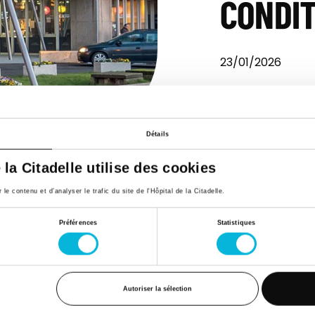
CONDIT
23/01/2026
SERVICES
Service de Soi
Détails
e la Citadelle utilise des cookies
Télécharger
e contenu et d’analyser le trafic du site de l'Hôpital de la Citadelle.
Préférences
Statistiques
Autoriser la sélection
Espace Patient
Actualités
Contac