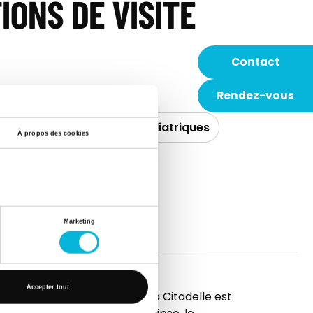
IONS DE VISITE
Contact
Rendez-vous
ns intensifs généraux et pédiatriques
À propos des cookies
 le document
Marketing
Accepter tout
t
L’hôpital de la Citadelle est