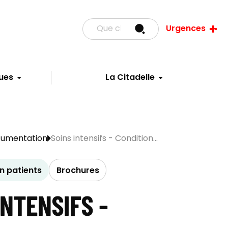
Urgences
ues
La Citadelle
cumentation
Soins intensifs - Condition...
 patients
Brochures
INTENSIFS -