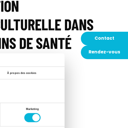
ION
CULTURELLE DANS
INS DE SANTÉ
Contact
Rendez-vous
À propos des cookies
iation interculturelle
 le document
Marketing