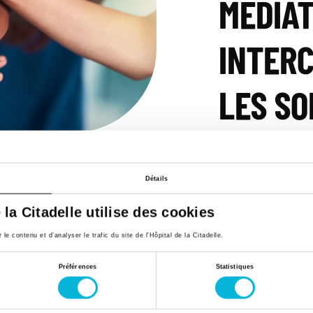
MÉDIAT
INTER
LES SO
28/11/2016
Détails
SERVICES
e la Citadelle utilise des cookies
Service de Méd
e contenu et d’analyser le trafic du site de l'Hôpital de la Citadelle.
Télécharger
Préférences
Statistiques