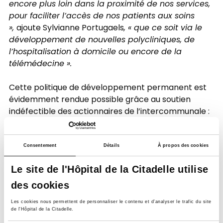
encore plus loin dans la proximité de nos services,
pour faciliter l’accès de nos patients aux soins
»,
ajoute Sylvianne Portugaels
, « que ce soit via le
développement de nouvelles polycliniques, de
l’hospitalisation à domicile ou encore de la
télémédecine ».
Cette politique de développement permanent est
évidemment rendue possible grâce au soutien
indéfectible des actionnaires de l’intercommunale :
communes, organismes publics, entreprises privées
…
« Un projet de santé publique, tel que nous le
défendons, doit fédérer tant en interne qu’en
Consentement
Détails
À propos des cookies
externe. Et c’est aussi une fierté de notre hôpital ! ».
Le site de l'Hôpital de la Citadelle utilise
La nouvelle image dévoilée est l’aboutissement de
des cookies
nombreux workshops, auxquels ont participé une
Les cookies nous permettent de personnaliser le contenu et d’analyser le trafic du site
centaine de collaborateurs, tous métiers confondus.
de l'Hôpital de la Citadelle.
Et pour cause : l’hôpital est avant tout une grande