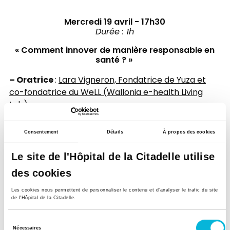
Mercredi 19 avril - 17h30
​Durée : 1h
« Comment innover de manière responsable en
santé ? »
– Oratrice
:
Lara Vigneron, Fondatrice de Yuza et
co-fondatrice du WeLL (Wallonia e-health Living
Lab)
Découvrez l'Innovation Responsable en Santé (IRS)
- une nouvelle façon de penser les solutions et les
Consentement
Détails
À propos des cookies
services de santé, ainsi que les entreprises qui les
commercialisent. L'IRS aide à développer et à
Le site de l'Hôpital de la Citadelle utilise
évaluer de nouveaux produits et services pour
des cookies
relever les grands défis sociaux, économiques et
environnementaux auxquels nous faisons tous
Les cookies nous permettent de personnaliser le contenu et d’analyser le trafic du site
de l'Hôpital de la Citadelle.
face. Découvrez les 8 principes directeurs
Teckno2030, qui vous donneront des indications
Sélection
solides pour développer et mettre en place des
Nécessaires