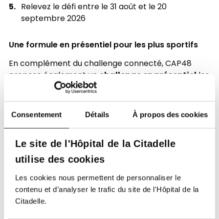
Relevez le défi entre le 31 août et le 20
septembre 2026
Une formule en présentiel pour les plus sportifs
En complément du challenge connecté, CAP48
challenge en présentiel
propose également un
les
19 et 20 septembre 2026
. Les participants sont
100 km en maximum 30 heures
invités à parcourir
sur des parcours de trail proposant différentes
Consentement
Détails
À propos des cookies
distances et niveaux de dénivelé. Le défi peut être
en équipe
relevé
(jusqu'à 30 personnes par
Le site de l'Hôpital de la Citadelle
en relais
en individuel
organisme),
ou
. Une
formule idéale pour celles et ceux qui souhaitent
utilise des cookies
vivre une expérience sportive et collective au cœur
Les cookies nous permettent de personnaliser le
des paysages de la région de Malmedy.
contenu et d’analyser le trafic du site de l'Hôpital de la
S'inscrire
Citadelle.