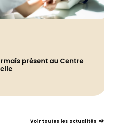
Actua
rmais présent au Centre
Rele
lle
sout
01/07/
Voir toutes les actualités