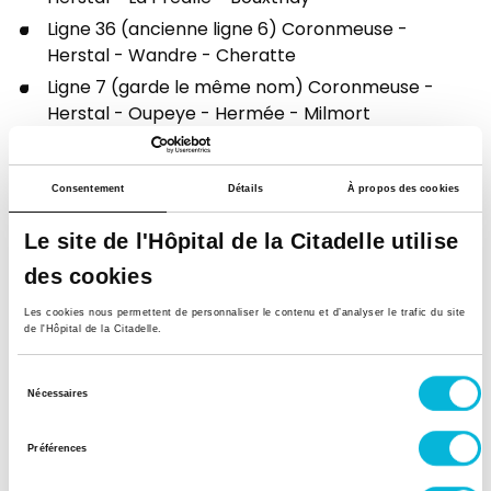
Ligne 36 (ancienne ligne 6) Coronmeuse -
Herstal - Wandre - Cheratte
Ligne 7 (garde le même nom) Coronmeuse -
Herstal - Oupeye - Hermée - Milmort
Retour vers toutes nos actualités
Consentement
Détails
À propos des cookies
Le site de l'Hôpital de la Citadelle utilise
Dernières actualités
des cookies
Les cookies nous permettent de personnaliser le contenu et d’analyser le trafic du site
de l'Hôpital de la Citadelle.
Sélection
Nécessaires
du
consentement
Préférences