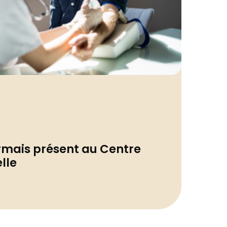
Actua
rmais présent au Centre
Rele
lle
sout
01/07/