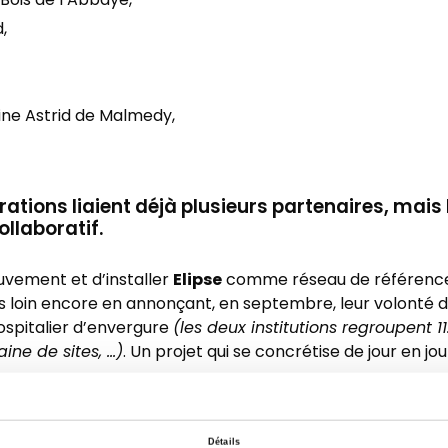
 Bois de l’Abbaye,
,
eine Astrid de Malmedy,
ations liaient déjà plusieurs partenaires, mais
llaboratif.
Elipse
uvement et d’installer
comme réseau de référence
us loin encore en annonçant, en septembre, leur volonté d
spitalier d’envergure
(les deux institutions regroupent 11
aine de sites, …)
. Un projet qui se concrétise de jour en jo
.
tre – s’il le fallait encore – toute l’opportunité de colla
Détails