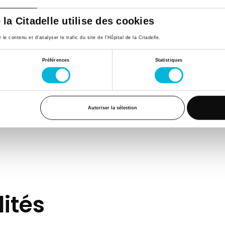
ncre du bien-fondé de leur démarche, tant pour la viabili
édical ambitieux, dans un contexte très tendu.
e la Citadelle utilise des cookies
e contenu et d’analyser le trafic du site de l'Hôpital de la Citadelle.
 à 20h
Préférences
Statistiques
Autoriser la sélection
ités