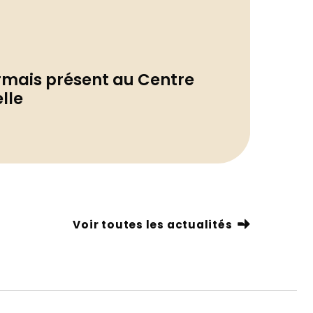
Actua
rmais présent au Centre
Rele
lle
sout
01/07/
Voir toutes les actualités