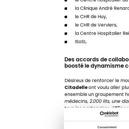
le Centre hospitalier du
la Clinique André Renard
le CHR de Huy,
le CHR de Verviers,
la Centre Hospitalier R
ISoSL.
Des accords de collabor
boosté le dynamisme co
Désireux de renforcer le mo
Citadelle
ont voulu aller pl
ensemble un groupement ho
médecins, 2.000 lits, une diz
Elipse
tous les partenaires d’
La succession de crises démon
Consentement