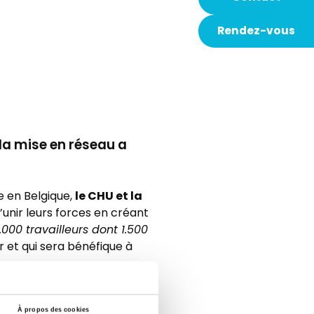
Rendez-vous
 la mise en réseau a
le CHU et la
 en Belgique,
’unir leurs forces en créant
.000 travailleurs dont 1.500
ur et qui sera bénéfique à
borer : les deux orateurs du
À propos des cookies