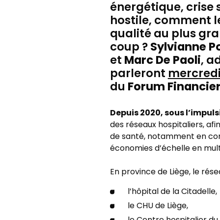
énergétique, crise
hostile, comment le
qualité au plus gra
coup ?
Sylvianne P
et
Marc De Paoli
, a
parleront
mercred
du
Forum Financier
Depuis 2020, sous l’impuls
des réseaux hospitaliers, afi
de santé, notamment en conc
économies d’échelle en multi
En province de Liège, le rés
l’hôpital de la Citadelle,
le CHU de Liège,