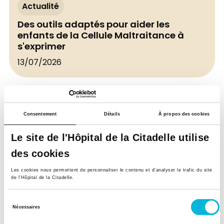
Actualité
Des outils adaptés pour aider les
enfants de la Cellule Maltraitance à
s'exprimer
13/07/2026
Consentement
Détails
À propos des cookies
Le site de l'Hôpital de la Citadelle utilise
des cookies
Les cookies nous permettent de personnaliser le contenu et d’analyser le trafic du site
de l'Hôpital de la Citadelle.
Sélection
Sensibilisation & dépistage
Nécessaires
du
Ouvert à tous
consentement