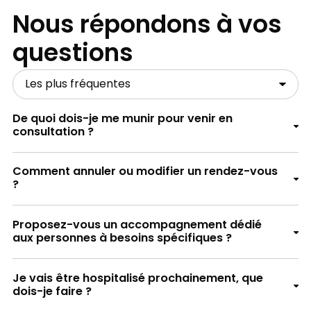
Nous répondons à vos
questions
De quoi dois-je me munir pour venir en
consultation ?
Comment annuler ou modifier un rendez-vous
?
Proposez-vous un accompagnement dédié
aux personnes à besoins spécifiques ?
La liste des médicaments que vous prenez,
Je vais être hospitalisé prochainement, que
avec ou sans ordonnance
dois-je faire ?
Si votre hospitalisation est programmée dans
Les résultats de vos derniers examens