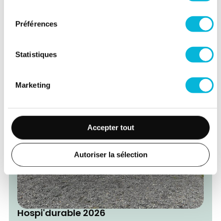
Sport'N Roll - Journée découverte
consentement
Handisport
Préférences
09/09/2026
Statistiques
Marketing
Accepter tout
Autoriser la sélection
Hospi'durable 2026