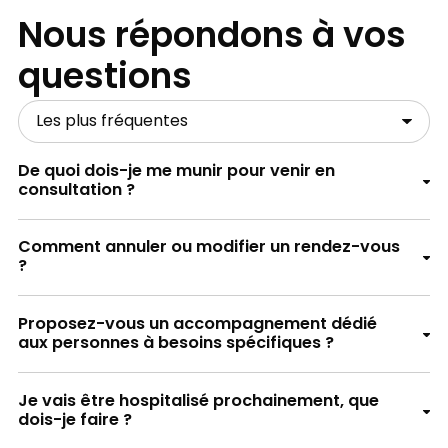
Nous répondons à vos
questions
De quoi dois-je me munir pour venir en
consultation ?
Comment annuler ou modifier un rendez-vous
?
Proposez-vous un accompagnement dédié
aux personnes à besoins spécifiques ?
La liste des médicaments que vous prenez,
Je vais être hospitalisé prochainement, que
avec ou sans ordonnance
dois-je faire ?
Si votre hospitalisation est programmée dans
Les résultats de vos derniers examens