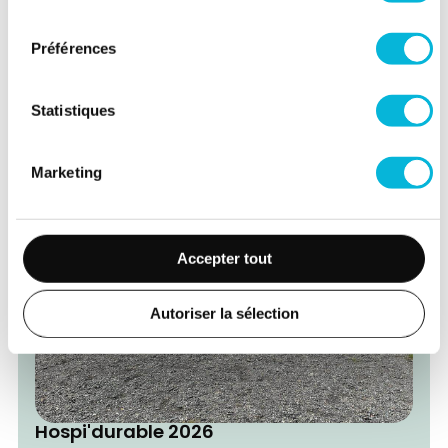
Sport'N Roll - Journée découverte
consentement
Handisport
Préférences
09/09/2026
Statistiques
Marketing
Accepter tout
Autoriser la sélection
Hospi'durable 2026