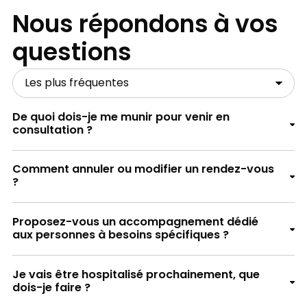
Nous répondons à vos
questions
De quoi dois-je me munir pour venir en
consultation ?
Comment annuler ou modifier un rendez-vous
?
Proposez-vous un accompagnement dédié
aux personnes à besoins spécifiques ?
La liste des médicaments que vous prenez,
Je vais être hospitalisé prochainement, que
avec ou sans ordonnance
dois-je faire ?
Si votre hospitalisation est programmée dans
Les résultats de vos derniers examens