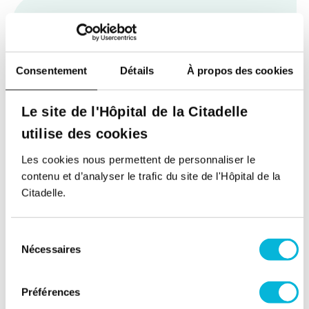
Consentement
Détails
À propos des cookies
Soutenez notre Fondation
Votre don à la Fondation permet de
Le site de l'Hôpital de la Citadelle
financer des projets qui améliorent
utilise des cookies
directement le bien-être des patients et
leurs proches.
Les cookies nous permettent de personnaliser le
contenu et d’analyser le trafic du site de l'Hôpital de la
Découvrir la Fondation
Citadelle.
Espace Patient
Sélection
Nécessaires
du
Professionnels de la santé
consentement
Jobs
Préférences
Accès collaborateurs et médecins Citadelle