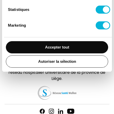
(Extranet)
Statistiques
Actualités
Événements
Marketing
Contact
Presse
Accepter tout
FAQ
Autoriser la sélection
L’hôpital de la Citadelle est membre d'
Elipse
, le
réseau hospitalier universitaire de la province de
Liège.