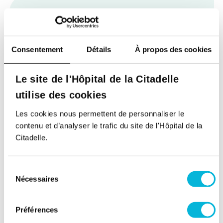
Consentement
Détails
À propos des cookies
Soutenez notre Fondation
Votre don à la Fondation permet de
Le site de l'Hôpital de la Citadelle
financer des projets qui améliorent
utilise des cookies
directement le bien-être des patients et
leurs proches.
Les cookies nous permettent de personnaliser le
contenu et d’analyser le trafic du site de l'Hôpital de la
Découvrir la Fondation
Citadelle.
Espace Patient
Sélection
Nécessaires
du
Professionnels de la santé
consentement
Jobs
Préférences
Accès collaborateurs et médecins Citadelle