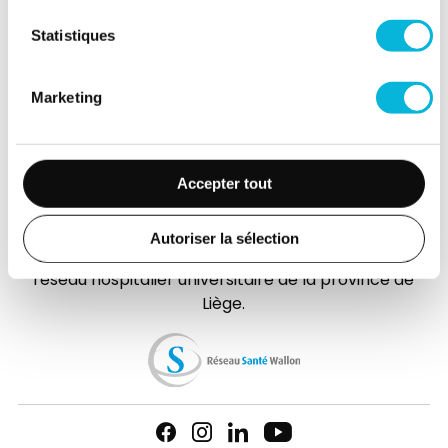
(Extranet)
Statistiques
Actualités
Événements
Marketing
Contact
Presse
Accepter tout
FAQ
Autoriser la sélection
L’hôpital de la Citadelle est membre d'
Elipse
, le
réseau hospitalier universitaire de la province de
Liège.