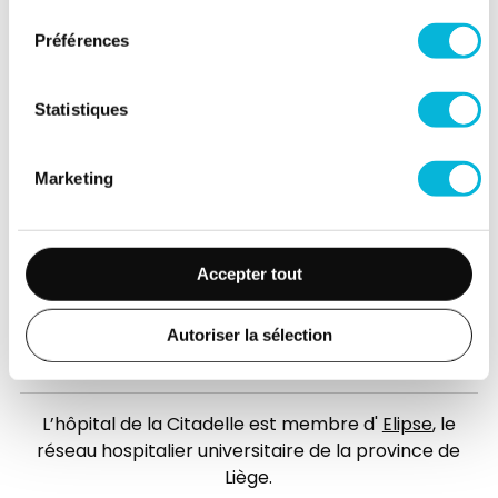
consentement
Espace Patient
Préférences
Professionnels de la santé
Jobs
Statistiques
Accès collaborateurs et médecins Citadelle
(Extranet)
Marketing
Actualités
Événements
Contact
Accepter tout
Presse
Autoriser la sélection
FAQ
L’hôpital de la Citadelle est membre d'
Elipse
, le
réseau hospitalier universitaire de la province de
Liège.