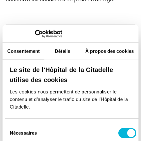
connaître les conditions de prise en charge.
Consentement
Détails
À propos des cookies
Le site de l'Hôpital de la Citadelle
Soutenez notre Fondation
utilise des cookies
Votre don à la Fondation permet de
Les cookies nous permettent de personnaliser le
financer des projets qui améliorent
contenu et d’analyser le trafic du site de l'Hôpital de la
directement le bien-être des patients et
Citadelle.
leurs proches.
Découvrir la Fondation
Sélection
Nécessaires
du