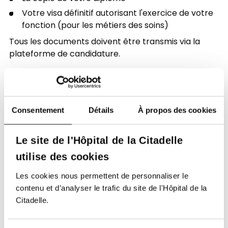
Votre visa définitif autorisant l'exercice de votre
fonction (pour les métiers des soins)
Tous les documents doivent être transmis via la
plateforme de candidature.
Consentement
Détails
À propos des cookies
Le site de l'Hôpital de la Citadelle
utilise des cookies
Soutenez notre Fondation
Les cookies nous permettent de personnaliser le
contenu et d’analyser le trafic du site de l'Hôpital de la
Votre don à la Fondation permet de
Citadelle.
financer des projets qui améliorent
directement le bien-être des patients et