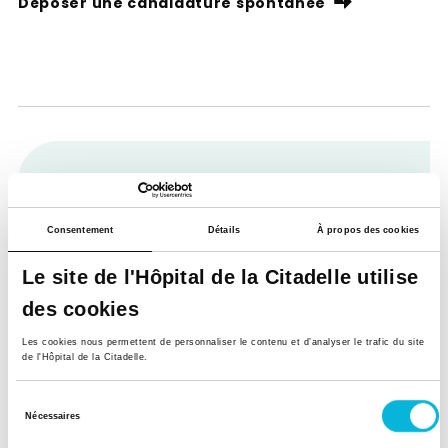
Déposer une candidature spontanée
Consentement
Détails
À propos des cookies
Soutenez notre Fondation
Le site de l'Hôpital de la Citadelle utilise
Votre don à la Fondation permet de
des cookies
financer des projets qui améliorent
directement le bien-être des patients et
Les cookies nous permettent de personnaliser le contenu et d’analyser le trafic du site
de l'Hôpital de la Citadelle.
leurs proches.
Sélection
Découvrir la Fondation
Nécessaires
du