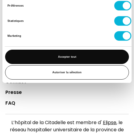
consentement
Préférences
Espace Patient
Professionnels de la santé
Statistiques
Jobs
Marketing
Accès collaborateurs et médecins Citadelle
(Extranet)
Accepter tout
Actualités
Événements
Autoriser la sélection
Contact
Presse
FAQ
L’hôpital de la Citadelle est membre d'
Elipse
, le
réseau hospitalier universitaire de la province de