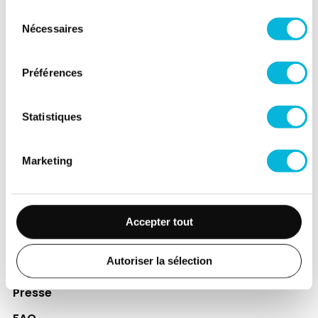
directement le bien-être des patients et
Sélection
leurs proches.
Nécessaires
du
Découvrir la Fondation
consentement
Préférences
Espace Patient
Statistiques
Professionnels de la santé
Jobs
Marketing
Accès collaborateurs et médecins Citadelle
(Extranet)
Actualités
Accepter tout
Événements
Autoriser la sélection
Contact
Presse