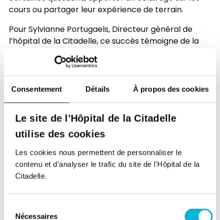
cours ou partager leur expérience de terrain.
Pour Sylvianne Portugaels, Directeur général de
l’hôpital de la Citadelle, ce succès témoigne de la
pertinence d’une initiative à la fois simple, concrète
et porteuse de sens :
« Ce succès nous réjouit, car il
montre qu’un hôpital peut aussi être un lieu
d’accueil, de transmission et de soutien pour les
Consentement
Détails
À propos des cookies
futurs professionnels de la santé, qui pourraient
également être nos prochains collègues.
Le site de l'Hôpital de la Citadelle
Humaniser la période de blocus, connecter les
utilise des cookies
jeunes au monde du travail et inspirer des trajets
de vie : c’est l’essence même de notre plan
Les cookies nous permettent de personnaliser le
stratégique Essentiel 2026-2031 ».
contenu et d’analyser le trafic du site de l'Hôpital de la
Citadelle.
Cette édition complète confirme également
l’intérêt croissant des étudiants pour des lieux de
révision moins attendus, mais parfaitement adaptés
Sélection
à la concentration. Elle illustre la volonté de l’hôpital
Nécessaires
du