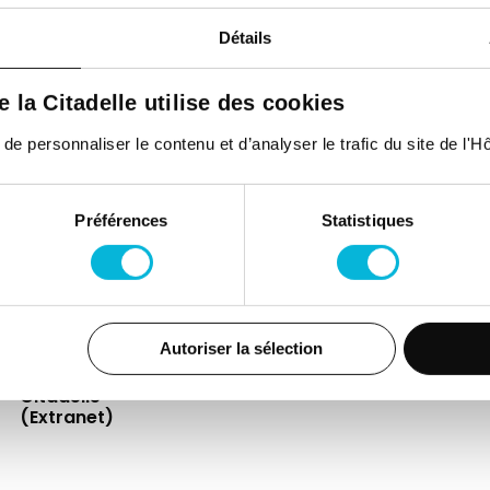
Détails
de la Citadelle utilise des cookies
 personnaliser le contenu et d’analyser le trafic du site de l'Hôp
Espace Patient
Actualités
Contac
Professionnels de
Événements
Presse
Préférences
Statistiques
la santé
FAQ
Jobs
Accès
Autoriser la sélection
collaborateurs et
médecins
Citadelle
(Extranet)