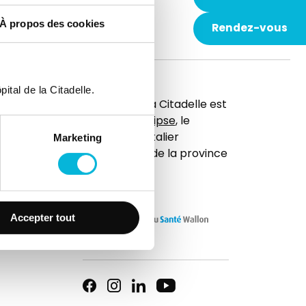
À propos des cookies
Rendez-vous
ital de la Citadelle.
t
L’hôpital de la Citadelle est
membre d'
Elipse
, le
réseau hospitalier
Marketing
universitaire de la province
de Liège.
Accepter tout