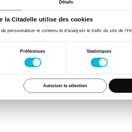
Détails
de la Citadelle utilise des cookies
Espace Patient
Actualités
Contac
 personnaliser le contenu et d’analyser le trafic du site de l'Hôp
Professionnels de
Événements
Presse
la santé
Préférences
Statistiques
FAQ
Jobs
Accès
collaborateurs et
médecins
Autoriser la sélection
Citadelle
(Extranet)