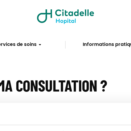
rvices de soins
Informations pratiq
MA CONSULTATION ?
ment par carte : les paiements en espèces ne sont pas ac