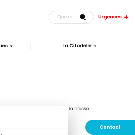
Urgences
ues
La Citadelle
ceptés aux guichets, sauf à la caisse
Contact