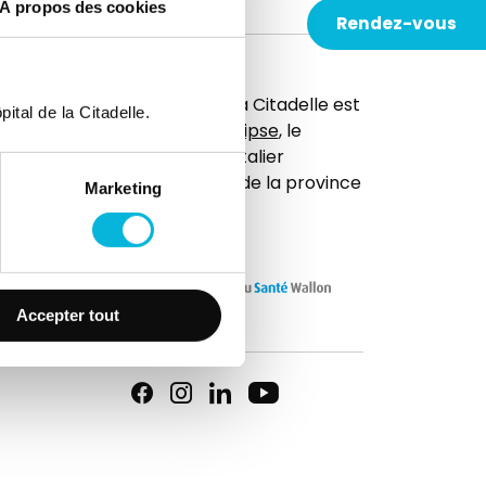
À propos des cookies
Rendez-vous
t
L’hôpital de la Citadelle est
ital de la Citadelle.
membre d'
Elipse
, le
réseau hospitalier
universitaire de la province
Marketing
de Liège.
Accepter tout