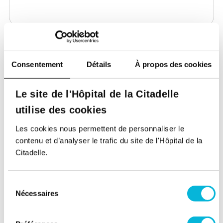
Document
Consentement
Détails
À propos des cookies
1 seul fichier.
Le site de l'Hôpital de la Citadelle
Limité à 10 Mo.
Types autorisés : pdf.
utilise des cookies
Je donne mon consentement. Vous trouverez
Les cookies nous permettent de personnaliser le
plus d’informations sur le traitement de vos
contenu et d’analyser le trafic du site de l'Hôpital de la
données dans
la politique de protection des
Citadelle.
données personnelles
.
Sélection
Nécessaires
du
consentement