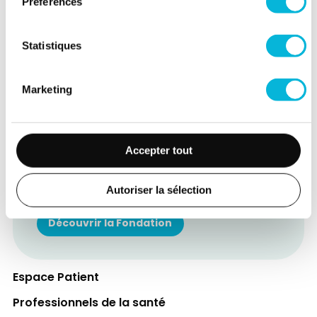
Préférences
Statistiques
Marketing
Soutenez notre Fondation
Votre don à la Fondation permet de
Accepter tout
financer des projets qui améliorent
directement le bien-être des patients et
Autoriser la sélection
leurs proches.
Découvrir la Fondation
Espace Patient
Professionnels de la santé