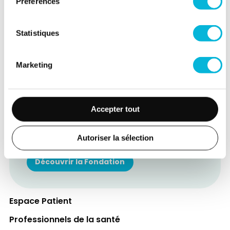
Préférences
Statistiques
Marketing
Soutenez notre Fondation
Votre don à la Fondation permet de
Accepter tout
financer des projets qui améliorent
directement le bien-être des patients et
Autoriser la sélection
leurs proches.
Découvrir la Fondation
Espace Patient
Professionnels de la santé