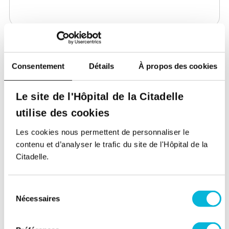
Document
Consentement
Détails
À propos des cookies
1 seul fichier.
Le site de l'Hôpital de la Citadelle
Limité à 10 Mo.
Types autorisés : pdf.
utilise des cookies
Je donne mon consentement. Vous trouverez
Les cookies nous permettent de personnaliser le
plus d’informations sur le traitement de vos
contenu et d’analyser le trafic du site de l'Hôpital de la
données dans
la politique de protection des
Citadelle.
données personnelles
.
Sélection
Nécessaires
du
consentement