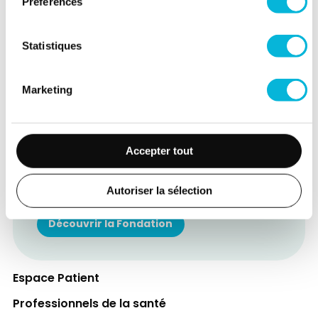
Préférences
Statistiques
Marketing
Soutenez notre Fondation
Votre don à la Fondation permet de
Accepter tout
financer des projets qui améliorent
directement le bien-être des patients et
Autoriser la sélection
leurs proches.
Découvrir la Fondation
Espace Patient
Professionnels de la santé