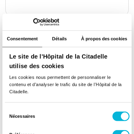
Document
Consentement
Détails
À propos des cookies
1 seul fichier.
Le site de l'Hôpital de la Citadelle
Limité à 10 Mo.
Types autorisés : pdf.
utilise des cookies
Je donne mon consentement. Vous trouverez
Les cookies nous permettent de personnaliser le
plus d’informations sur le traitement de vos
contenu et d’analyser le trafic du site de l'Hôpital de la
données dans
la politique de protection des
Citadelle.
données personnelles
.
Sélection
Nécessaires
du
consentement