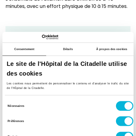
minutes, avec un effort physique de 10 à 15 minutes.
Pourquoi réaliser
une
Consentement
Détails
À propos des cookies
ergospirométrie ?
Le site de l'Hôpital de la Citadelle utilise
des cookies
L’ergospirométrie est un outil clé pour le
Les cookies nous permettent de personnaliser le contenu et d’analyser le trafic du site
diagnostic et le suivi des patients souffrant
de l'Hôpital de la Citadelle.
de maladies cardiaques ou pulmonaires.
Sélection
Nécessaires
Indications principales
du
consentement
Différencier une cause cardiaque ou
Préférences
pulmonaire en cas d’essoufflement
inexpliqué