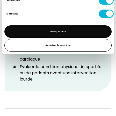
Statistiques
Évaluer la capacité fonctionnelle d’un
patient souffrant d’insuffisance
Marketing
cardiaque
Suivre l’évolution après un traitement
(médicamenteux, rééducation,
Accepter tout
chirurgie)
Déterminer l’intensité optimale d’un
Autoriser la sélection
entraînement en réhabilitation
cardiaque
Évaluer la condition physique de sportifs
ou de patients avant une intervention
lourde