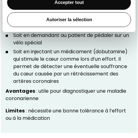
L’échographie de stress
Accepter tout
Cet examen évalue le fonctionnement du cœur en
Autoriser la sélection
situation d’effort. Il peut être réalisé :
Soit en demandant au patient de pédaler sur un
vélo spécial
Soit en injectant un médicament (dobutamine)
qui stimule le cœur comme lors d’un effort. Il
permet de détecter une éventuelle souffrance
du cœur causée par un rétrécissement des
artères coronaires
Avantages
: utile pour diagnostiquer une maladie
coronarienne
Limites
: nécessite une bonne tolérance à l’effort
ou à la médication