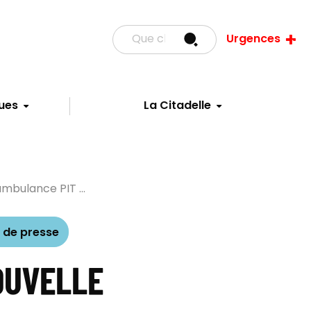
Urgences
ues
La Citadelle
mbulance PIT ...
de presse
OUVELLE