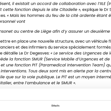
ésent, il existait un accord de collaboration avec l’IILE
t cette fonction depuis le site Citadelle »,
explique le Dr
ces.
« Mais les hommes du feu de la cité ardente étant
personnel vont
ansonet au centre de Liège afin d’y assurer un deuxièm
ettre en place une nouvelle structure, avec un véhicule 
anciers et des infirmiers du service spécialement formés
e détaille Le Dr Degesves:
« Le service des Urgences de l
ossède la fonction SMUR (Service Mobile d’Urgences et de
 et une fonction PIT (Paramedical Intervention Team) qui
nterventions. Tous deux sont mis en alerte par la central
ile que sur la voie publique. Le PIT est un moyen interm
talier, entre l’ambulance et le SMUR ».
 est constituée au minimum d‘un secouriste- ambulancier
er en soins intensifs et aide médicale urgente »,
précise C
ambulancier de base, l’ambulance PIT doit contenir tout
Détails
 telles que détaillées par la loi fédérale. Et c’est bien le