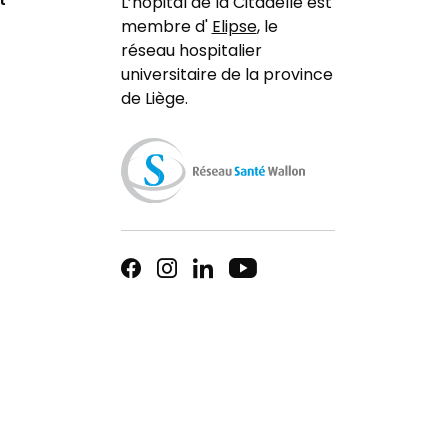
t
L’hôpital de la Citadelle est
membre d'
Elipse
, le
réseau hospitalier
universitaire de la province
de Liège.