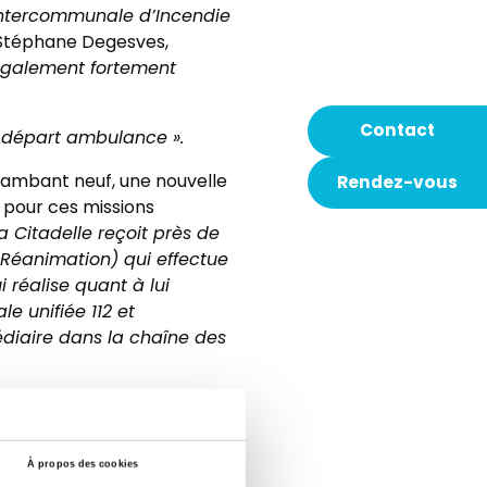
 (Intercommunale d’Incendie
 Stéphane Degesves,
 également fortement
Contact
e départ ambulance ».
flambant neuf, une nouvelle
Rendez-vous
 pour ces missions
a Citadelle reçoit près de
 Réanimation) qui effectue
 réalise quant à lui
e unifiée 112 et
édiaire dans la chaîne des
 et d’un infirmier
hristian Hilkens, infirmier en
 le matériel nécessaire à
À propos des cookies
 112, régulateur des