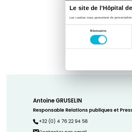
interventions urgentes, qui f
Le site de l'Hôpital d
géographie, la disponibilité
Les cookies nous permettent de personnaliser l
Pour le Dr Degesves, c’est d
Sélection
dépend entièrement de l’hôp
Nécessaires
du
secouristes ambulanciers r
consentement
leurs collègues quand ils son
Antoine GRUSELIN
Responsable Relations publiques et Pres
+32 (0) 4 76 22 94 58