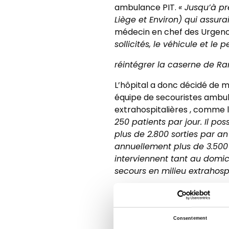
ambulance PIT.
« Jusqu’à pr
Liège et Environ) qui assurai
médecin en chef des Urgen
sollicités, le véhicule et le 
réintégrer la caserne de R
L’hôpital a donc décidé de m
équipe de secouristes ambul
extrahospitalières , comme l
250 patients par jour. Il p
plus de 2.800 sorties par an
annuellement plus de 3.500 i
interviennent tant au domic
secours en milieu extrahospi
Et dans les faits ?
« L’équipe
disposant du titre particuli
chef.
« En plus du matériel 
Consentement
des interventions spécifiques